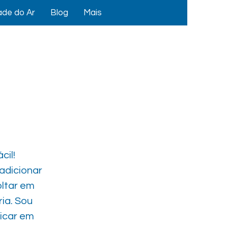
ade do Ar
Blog
Mais
cil!
 adicionar
oltar em
ia. Sou
licar em